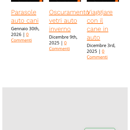
Parasole
Oscuramento
Viaggiare
R
auto cani
vetri auto
con il
pe
inverno
cane in
c
Gennaio 30th,
2026
|
0
auto
d
Dicembre 9th,
Commenti
2025
|
0
p
Dicembre 3rd,
Commenti
2025
|
0
Ot
Commenti
20
Co