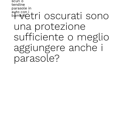
scuri o
tendine
parasole in
I vetri oscurati sono
auto con i
bambini
una protezione
sufficiente o meglio
aggiungere anche i
parasole?