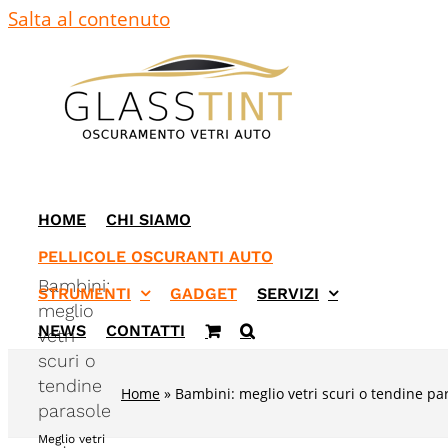
Salta al contenuto
HOME
CHI SIAMO
PELLICOLE OSCURANTI AUTO
Bambini:
STRUMENTI
GADGET
SERVIZI
meglio
NEWS
CONTATTI
vetri
scuri o
tendine
Home
»
Bambini: meglio vetri scuri o tendine pa
parasole
Meglio vetri