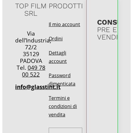
TOP FILM
PRODOTTI
SRL
CONSULE
Il mio account
PRE E POS
Via
VENDITA
Ordini
dell’Industria,
72/2
Dettagli
35129
PADOVA
account
Tel.
049 78
00 522
Password
dimenticata
info@glasstint.it
Termini e
condizioni di
vendita