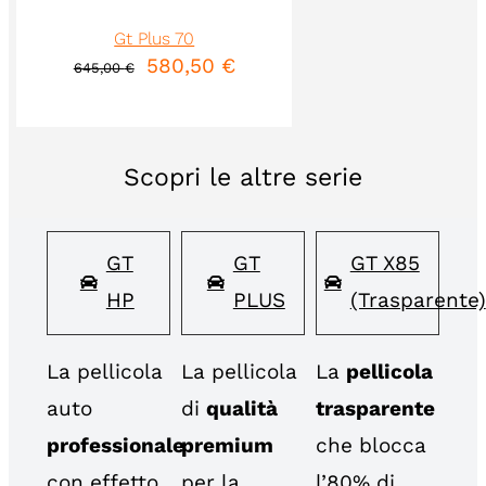
Gt Plus 70
580,50
€
645,00
€
Scopri le altre serie
GT
GT
GT X85
HP
PLUS
(Trasparente)
La pellicola
La pellicola
La
pellicola
auto
di
qualità
trasparente
professionale
premium
che blocca
con effetto
per la
l’80% di