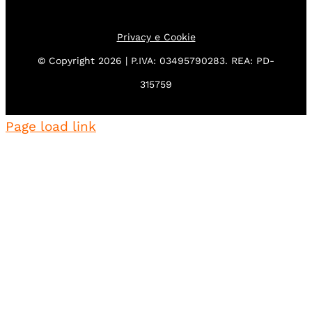
Privacy e Cookie
© Copyright 2026 | P.IVA: 03495790283. REA: PD-
315759
Page load link