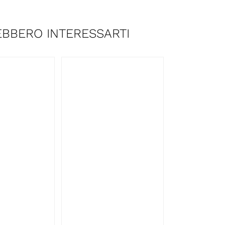
BBERO INTERESSARTI
UNGI AL
AGGIUNGI AL
LLO
/
CARRELLO
/
TAGLI
DETTAGLI