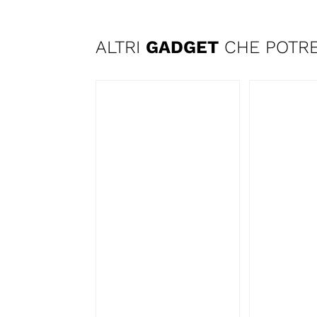
ALTRI
GADGET
CHE POTRE
AGGIUNGI AL
AGGI
CARRELLO
/
CARRE
DETTAGLI
DET