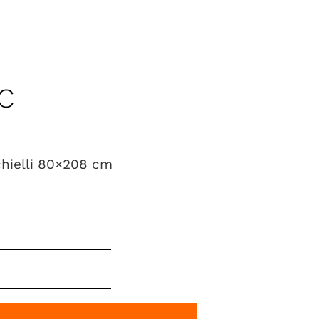
C
hielli 80×208 cm