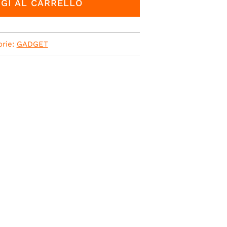
GI AL CARRELLO
orie:
GADGET