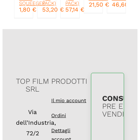
SQUEEGEE
PACK)
PACK)
21,50
€
46,60
€
1,80
€
53,20
€
57,14
€
TOP FILM
PRODOTTI
SRL
CONSULE
Il mio account
PRE E POS
Via
VENDITA
Ordini
dell’Industria,
Dettagli
72/2
account